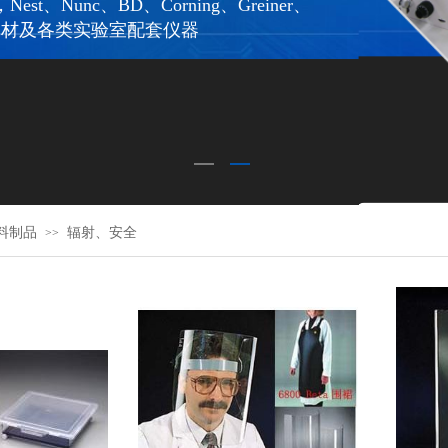
st、Nunc、BD、Corning、Greiner、
等耗材及
各类实验室配套仪器
塑料制品
辐射、安全
>>